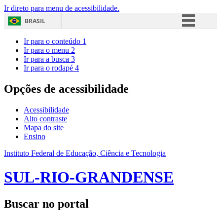
Ir direto para menu de acessibilidade.
BRASIL
Simplifique!
Ir para o conteúdo
1
Ir para o menu
2
Comunica BR
Ir para a busca
3
Ir para o rodapé
4
Participe
Acesso à informação
Opções de acessibilidade
Legislação
Acessibilidade
Canais
Alto contraste
Mapa do site
Ensino
Instituto Federal de Educação, Ciência e Tecnologia
SUL-RIO-GRANDENSE
Buscar no portal