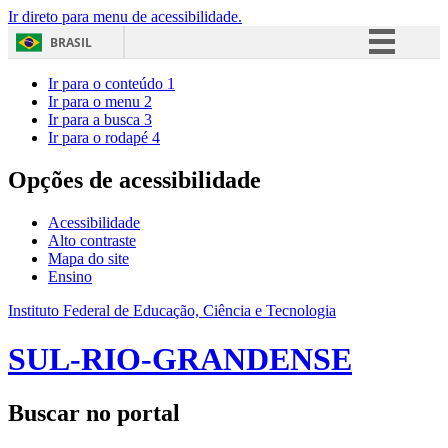
Ir direto para menu de acessibilidade.
BRASIL
Simplifique!
Ir para o conteúdo
1
Ir para o menu
2
Comunica BR
Ir para a busca
3
Ir para o rodapé
4
Participe
Acesso à informação
Opções de acessibilidade
Legislação
Acessibilidade
Canais
Alto contraste
Mapa do site
Ensino
Instituto Federal de Educação, Ciência e Tecnologia
SUL-RIO-GRANDENSE
Buscar no portal