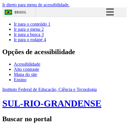
Ir direto para menu de acessibilidade.
BRASIL
Simplifique!
Ir para o conteúdo
1
Ir para o menu
2
Comunica BR
Ir para a busca
3
Ir para o rodapé
4
Participe
Acesso à informação
Opções de acessibilidade
Legislação
Acessibilidade
Canais
Alto contraste
Mapa do site
Ensino
Instituto Federal de Educação, Ciência e Tecnologia
SUL-RIO-GRANDENSE
Buscar no portal