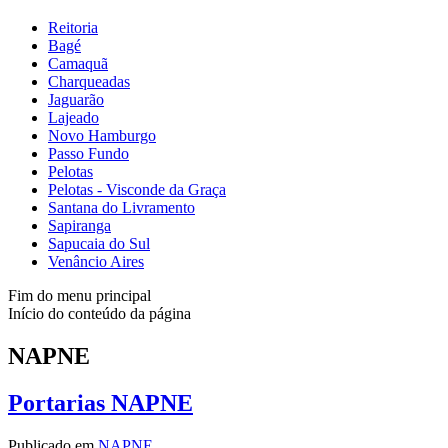
Reitoria
Bagé
Camaquã
Charqueadas
Jaguarão
Lajeado
Novo Hamburgo
Passo Fundo
Pelotas
Pelotas - Visconde da Graça
Santana do Livramento
Sapiranga
Sapucaia do Sul
Venâncio Aires
Fim do menu principal
Início do conteúdo da página
NAPNE
Portarias NAPNE
Publicado em
NAPNE