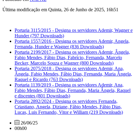
Última modificação em Quinta, 26 de Junho de 2025, 16h51
Portaria 3115/2015 - Designa os servidores Ademir, Wagner e
Hunder
(797 Downloads)
Portaria 1557/2016 - Designa os servidores Ademir, Angela,
Fernanda, Hunder e Wagner
(836 Downloads)
Portaria 2199/2017 - Designa os servidores Ademir, Ângela,
Fabio Mendes, Fábio Dias, Fabrício, Fernanda, Marcelo
Becker, Marcelo Souza e Wagner
(800 Downloads)
Portaria 2075/2018 - Designa os servidores Ademir, Ana,
Ângela, Fabio Mendes, Fábio Dias, Fernanda, Maria Ângela,
Raquel e Ricardo
(763 Downloads)
Portaria 1139/2019 - Designa os servidores Ademir, Ana,
Fabio Mendes, Fábio Dias, Fernanda, Maria Ângela, Raquel
e discentes
(801 Downloads)
Portaria 2892/2024 - Designa os servidores Fernanda,
Criastiano, Angela, Diziane, Fábio Mendes, Fábio Dias,
Lucas, Luis Fernando, Vitor e William
(219 Downloads)
26/06/25
00h00