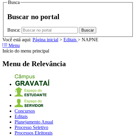
Busca
Buscar no portal
Busca:
Buscar
Você está aqui:
Página inicial
>
Editais
>
NAPNE
Menu
Início do menu principal
Menu de Relevância
Concursos
Editais
Planejamento Anual
Processo Seletivo
Processos Eleitorais