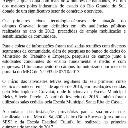
Alegre, a qual conta com mais de 4 milhões de habitantes, e é um
dos maiores polos industriais do estado do Rio Grande do Sul,
dotado de um significativo setor de comércio e serviços.
Os primeiros eixos tecnológicos/cursos de atuação do
câmpus Gravataí foram definidos em três audiências públicas
realizadas no ano de 2012, precedidas de ampla mobilização e
sensibilização da comunidade.
Para a coleta de informações foram realizadas reuniões com diversos
segmentos da comunidade, além de pesquisas no banco de dados do
Ministério do Trabalho e Emprego, pesquisas de campo junto a
estudantes concluintes do ensino fundamental e médio e com
empresas. O funcionamento do câmpus foi autorizado por meio da
portaria do MEC de Nº 993 de 07/10/2013.
O início das atividades letivas regulares do seu primeiro curso
técnico aconteceu em 11 de agosto de 2014, em instalações cedidas
pelo Município de Gravataí, onde funcionava a Escola Municipal
Idelcy Silveira Pereira. A partir de fevereiro de 2015 também foram
utilizadas salas cedidas pela Escola Municipal Santa Rita de Cássia.
A mudança das instalações provisórias para a sua nova sede,
localizada na rua Men de Sá, 800 - bairro Bom Sucesso (próximo ao
SESI e da Escola Estadual Tuiuti), foi realizada na primeira
quinzena de janeiro de 2017.