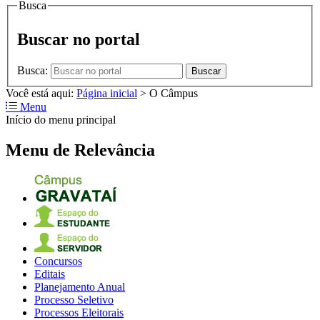
Busca
Buscar no portal
Busca:
Buscar
Você está aqui:
Página inicial
>
O Câmpus
Menu
Início do menu principal
Menu de Relevância
Concursos
Editais
Planejamento Anual
Processo Seletivo
Processos Eleitorais