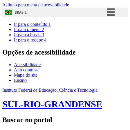
Ir direto para menu de acessibilidade.
BRASIL
Simplifique!
Ir para o conteúdo
1
Ir para o menu
2
Comunica BR
Ir para a busca
3
Ir para o rodapé
4
Participe
Acesso à informação
Opções de acessibilidade
Legislação
Acessibilidade
Canais
Alto contraste
Mapa do site
Ensino
Instituto Federal de Educação, Ciência e Tecnologia
SUL-RIO-GRANDENSE
Buscar no portal