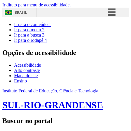
Ir direto para menu de acessibilidade.
BRASIL
Simplifique!
Ir para o conteúdo
1
Ir para o menu
2
Comunica BR
Ir para a busca
3
Ir para o rodapé
4
Participe
Acesso à informação
Opções de acessibilidade
Legislação
Acessibilidade
Canais
Alto contraste
Mapa do site
Ensino
Instituto Federal de Educação, Ciência e Tecnologia
SUL-RIO-GRANDENSE
Buscar no portal