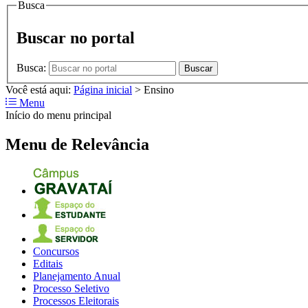
Busca
Buscar no portal
Busca:
Buscar
Você está aqui:
Página inicial
>
Ensino
Menu
Início do menu principal
Menu de Relevância
Concursos
Editais
Planejamento Anual
Processo Seletivo
Processos Eleitorais