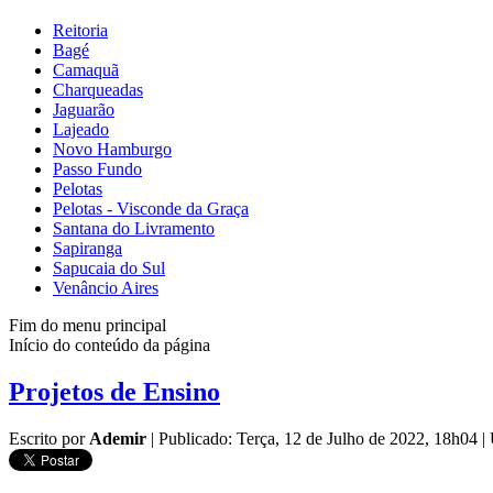
Reitoria
Bagé
Camaquã
Charqueadas
Jaguarão
Lajeado
Novo Hamburgo
Passo Fundo
Pelotas
Pelotas - Visconde da Graça
Santana do Livramento
Sapiranga
Sapucaia do Sul
Venâncio Aires
Fim do menu principal
Início do conteúdo da página
Projetos de Ensino
Escrito por
Ademir
|
Publicado: Terça, 12 de Julho de 2022, 18h04
|