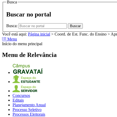
Busca
Buscar no portal
Busca:
Buscar
Você está aqui:
Página inicial
>
Coord. de Est. Func. do Ensino
>
Apr
Menu
Início do menu principal
Menu de Relevância
Concursos
Editais
Planejamento Anual
Processo Seletivo
Processos Eleitorais