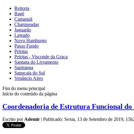
Reitoria
Bagé
Camaquã
Charqueadas
Jaguarão
Lajeado
Novo Hamburgo
Passo Fundo
Pelotas
Pelotas - Visconde da Graça
Santana do Livramento
Sapiranga
Sapucaia do Sul
Venâncio Aires
Fim do menu principal
Início do conteúdo da página
Coordenadoria de Estrutura Funcional do
Escrito por
Ademir
|
Publicado: Sexta, 13 de Setembro de 2019, 15