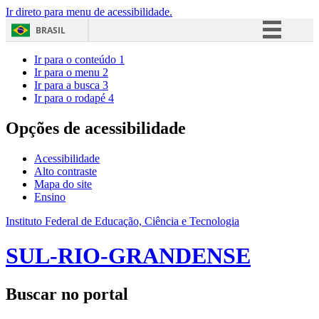
Ir direto para menu de acessibilidade.
BRASIL
Simplifique!
Ir para o conteúdo
1
Ir para o menu
2
Comunica BR
Ir para a busca
3
Ir para o rodapé
4
Participe
Acesso à informação
Opções de acessibilidade
Legislação
Acessibilidade
Canais
Alto contraste
Mapa do site
Ensino
Instituto Federal de Educação, Ciência e Tecnologia
SUL-RIO-GRANDENSE
Buscar no portal