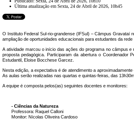
Publicado: Sexta, 24 de Abril de 2026, 10h10
Última atualização em Sexta, 24 de Abril de 2026, 10h45
O Instituto Federal Sul-rio-grandense (IFSul) – Câmpus Gravataí re
ampliação de oportunidades educacionais para estudantes da rede 
A atividade marcou o início das ações do programa no câmpus e 
proposta pedagógica. Participaram da abertura o Coordenador Pe
Estudantil, Eloise Bocchese Garcez.
Nesta edição, a expectativa é de atendimento a aproximadament
As aulas serão realizadas nas quartas e quintas-feiras, das 13h30
A equipe é composta pelos(as) seguintes docentes e monitores:
- Ciências da Natureza
Professora: Raquel Calloni
Monitor: Nícolas Oliveira Cardoso