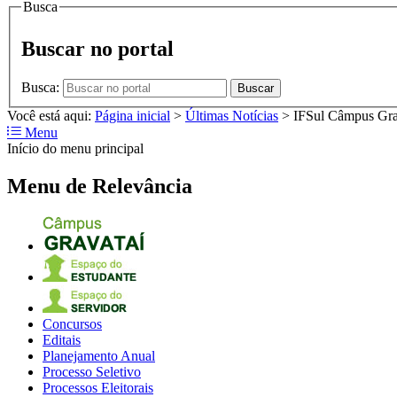
Busca
Buscar no portal
Busca:
Buscar
Você está aqui:
Página inicial
>
Últimas Notícias
>
IFSul Câmpus Grav
Menu
Início do menu principal
Menu de Relevância
Concursos
Editais
Planejamento Anual
Processo Seletivo
Processos Eleitorais