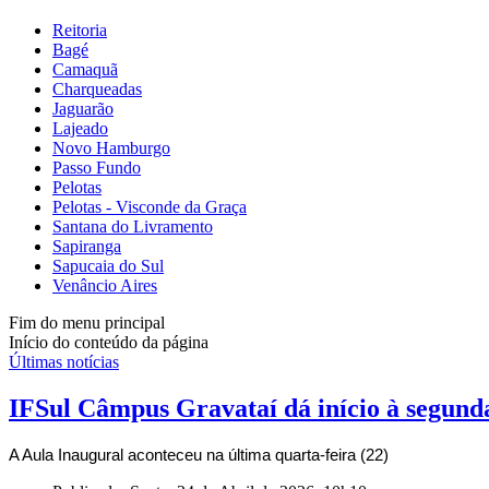
Reitoria
Bagé
Camaquã
Charqueadas
Jaguarão
Lajeado
Novo Hamburgo
Passo Fundo
Pelotas
Pelotas - Visconde da Graça
Santana do Livramento
Sapiranga
Sapucaia do Sul
Venâncio Aires
Fim do menu principal
Início do conteúdo da página
Últimas notícias
IFSul Câmpus Gravataí dá início à segund
A Aula Inaugural aconteceu na última quarta-feira (22)