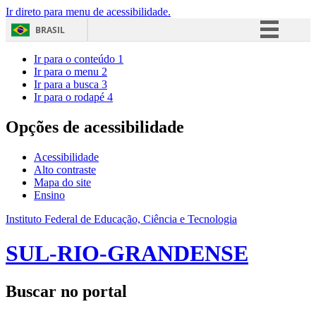
Ir direto para menu de acessibilidade.
BRASIL
Simplifique!
Ir para o conteúdo
1
Ir para o menu
2
Comunica BR
Ir para a busca
3
Ir para o rodapé
4
Participe
Acesso à informação
Opções de acessibilidade
Legislação
Acessibilidade
Canais
Alto contraste
Mapa do site
Ensino
Instituto Federal de Educação, Ciência e Tecnologia
SUL-RIO-GRANDENSE
Buscar no portal