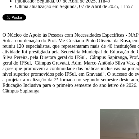
Publicado: Segunda, 07 de Abril de 2025, 11h49
Última atualização em Segunda, 07 de Abril de 2025, 11h57
O Núcleo de Apoio às Pessoas com Necessidades Específicas - NAPNE
Sob a coordenação do Prof. Me Cristiano Pinto Oliveira da Rosa, em
reuniu 120 especialistas, que representaram mais de 40 instituições
atividade foi prestigiada pela Secretária Municipal de Educação de
Silva Pereira, pela Diretora-geral do IFSul, Câmpus Sapiranga, Pro
geral do IFSul, Câmpus Gravataí, Adm. Marco Antônio Silva Vaz, que
ações que promovem a continuidade das práticas inclusivas na jornad
nível superior promovidos pelo IFSul, em Gravataí". O sucesso do e
a projetar a realização da 2ª Jornada no segundo semestre deste 
Educação Inclusiva para o primeiro semestre do ano letivo de 2026.
Câmpus Sapiranga.