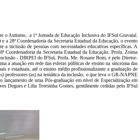
e o Autismo, a 1ª Jornada de Educação Inclusiva do IFSul Gravataí.
 e a 28ª Coordenadoria da Secretaria Estadual da Educação, o evento
bre a inclusão de pessoas com necessidades educativas específicas. A
 28ª Coordenadoria da Secretaria Estadual da Educação, Profa. Zoima
 Inclusão - DIRPEI do IFSul, Profa. Me. Rosane Bom, e pelo Diretor-
a a atuação em rede das esferas públicas de ensino na sincronia das
is e estaduais, até o ensino médio profissionalizante a graduação de
as) professores (as) na temática da inclusão, o que leva o GR-NAPNE
e o lançamento de uma Pós-graduação em nível de Especialização em
lves Degues e Lilia Teresinha Gomes, gentilmente cedidas pelo IFSul