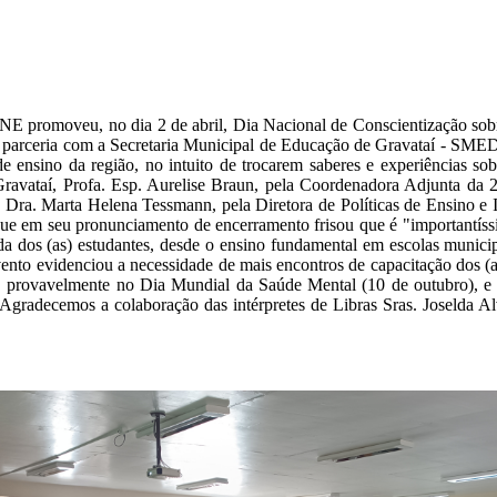
 promoveu, no dia 2 de abril, Dia Nacional de Conscientização sobr
 parceria com a Secretaria Municipal de Educação de Gravataí - SMED
 de ensino da região, no intuito de trocarem saberes e experiências so
 Gravataí, Profa. Esp. Aurelise Braun, pela Coordenadora Adjunta da
f. Dra. Marta Helena Tessmann, pela Diretora de Políticas de Ensino e
 em seu pronunciamento de encerramento frisou que é "importantíssim
a dos (as) estudantes, desde o ensino fundamental em escolas municipa
vento evidenciou a necessidade de mais encontros de capacitação dos (
ano, provavelmente no Dia Mundial da Saúde Mental (10 de outubro), 
 Agradecemos a colaboração das intérpretes de Libras Sras. Joselda A