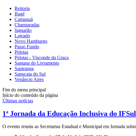
Reitoria
Bagé
Camaquã
Charqueadas
Jaguarão
Lajeado
Novo Hamburgo
Passo Fundo
Pelotas
Pelotas - Visconde da Graça
Santana do Livramento
Sapiranga
Sapucaia do Sul
Venâncio Aires
Fim do menu principal
Início do conteúdo da página
Últimas notícias
1ª Jornada da Educação Inclusiva do IFSul
O evento reuniu as Secretarias Estadual e Municipal em Jornada sobr