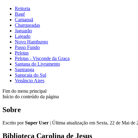
Reitoria
Bagé
Camaquã
Charqueadas
Jaguarão
Lajeado
Novo Hamburgo
Passo Fundo
Pelotas
Pelotas - Visconde da Graça
Santana do Livramento
Sapiranga
Sapucaia do Sul
Venâncio Aires
Fim do menu principal
Início do conteúdo da página
Sobre
Escrito por
Super User
|
Última atualização em Sexta, 22 de Mai de
Biblioteca Carolina de Jesus