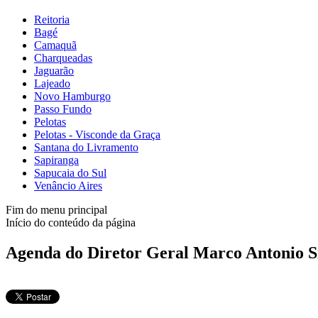
Reitoria
Bagé
Camaquã
Charqueadas
Jaguarão
Lajeado
Novo Hamburgo
Passo Fundo
Pelotas
Pelotas - Visconde da Graça
Santana do Livramento
Sapiranga
Sapucaia do Sul
Venâncio Aires
Fim do menu principal
Início do conteúdo da página
Agenda do Diretor Geral Marco Antonio S